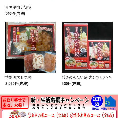
青ネギ柚子胡椒
540円(内税)
博多明太もつ鍋
博多めんたい鍋(大）200ｇ×２
2,530円(内税)
830円(内税)