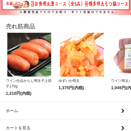
売れ筋商品
ワイン仕込からし明太子上切
ゆずいか明太
ワイン明太
子170g
1,375円(内税)
1,045円(
1,210円(内税)
ホーム
カートを見る