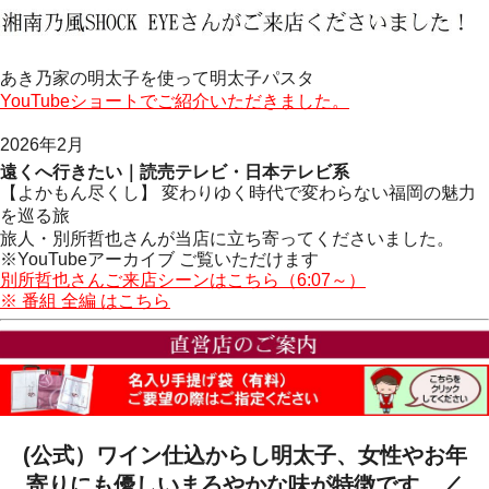
あき乃家の明太子を使って明太子パスタ
YouTubeショートでご紹介いただきました。
2026年2月
遠くへ行きたい｜読売テレビ・日本テレビ系
【よかもん尽くし】 変わりゆく時代で変わらない福岡の魅力
を巡る旅
旅人・別所哲也さんが当店に立ち寄ってくださいました。
※YouTubeアーカイブ ご覧いただけます
別所哲也さんご来店シーンはこちら（6:07～）
※ 番組 全編 はこちら
(公式）ワイン仕込からし明太子、女性やお年
寄りにも優しいまろやかな味が特徴です。／