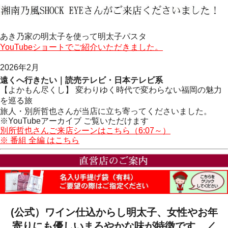
あき乃家の明太子を使って明太子パスタ
YouTubeショートでご紹介いただきました。
2026年2月
遠くへ行きたい｜読売テレビ・日本テレビ系
【よかもん尽くし】 変わりゆく時代で変わらない福岡の魅力
を巡る旅
旅人・別所哲也さんが当店に立ち寄ってくださいました。
※YouTubeアーカイブ ご覧いただけます
別所哲也さんご来店シーンはこちら（6:07～）
※ 番組 全編 はこちら
(公式）ワイン仕込からし明太子、女性やお年
寄りにも優しいまろやかな味が特徴です。／