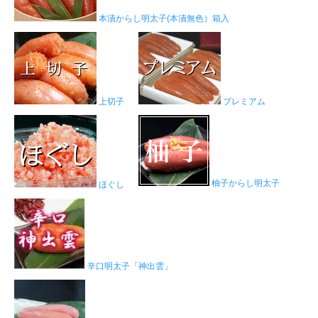
本漬からし明太子(本漬無色）箱入
上切子
プレミアム
柚子からし明太子
ほぐし
辛口明太子「神出雲」