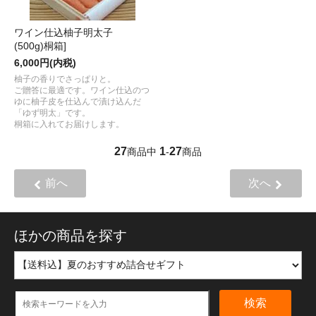
ワイン仕込柚子明太子
(500g)桐箱]
6,000円(内税)
柚子の香りでさっぱりと。
ご贈答に最適です。ワイン仕込のつ
ゆに柚子皮を仕込んで漬け込んだ
「ゆず明太」です。
桐箱に入れてお届けします。
27
1
27
商品中
-
商品
前へ
次へ
ほかの商品を探す
検索