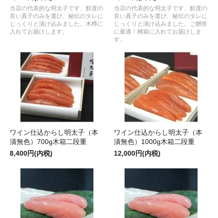
当店の代表的な明太子です、鮮度の
当店の代表的な明太子です、鮮度の
良い真子のみを選び、秘伝のタレに
良い真子のみを選び、秘伝のタレに
じっくりと漬け込みました。木樽に
じっくりと漬け込みました。ご贈答
入れてお届けします。
に最適！桐箱に入れてお届けしま
す。
ワイン仕込からし明太子（本
ワイン仕込からし明太子（本
漬無色）700g木箱二段重
漬無色）1000g木箱二段重
8,400円(内税)
12,000円(内税)