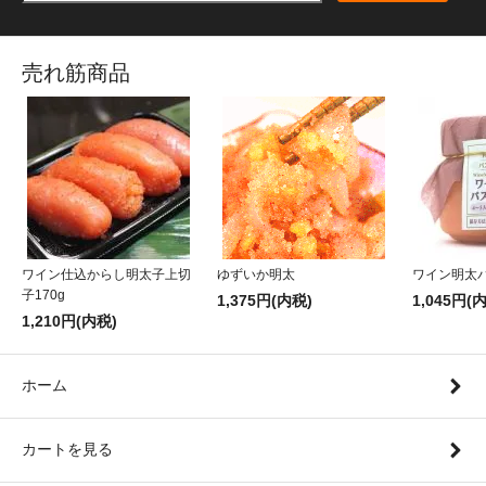
売れ筋商品
ワイン仕込からし明太子上切
ゆずいか明太
ワイン明太
子170g
1,375円(内税)
1,045円(
1,210円(内税)
ホーム
カートを見る