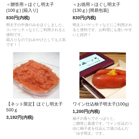
＜贈答用＞ほぐし明太子
＜お徳用＞ほぐし明太子
(100ｇ) [箱入り]
(130ｇ) [簡易包装]
830円(内税)
830円(内税)
明太子の中身のみをほぐしました。
明太スパゲッティなどにご利用され
スパゲッティなどにご利用されると
ると便利です。お料理にも使いやす
便利です。
いと好評！
箱入りなのでおみやげとしても人気
です！！
【ネット限定】ほぐし明太子
ワイン仕込柚子明太子(100g)
500ｇ
1,200円(内税)
3,192円(内税)
柚子の香りでさっぱりと。
ご贈答に最適です。ワイン仕込のつ
ゆに柚子皮を仕込んで漬け込んだ
「ゆず明太」です。