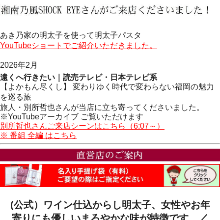
あき乃家の明太子を使って明太子パスタ
YouTubeショートでご紹介いただきました。
2026年2月
遠くへ行きたい｜読売テレビ・日本テレビ系
【よかもん尽くし】 変わりゆく時代で変わらない福岡の魅力
を巡る旅
旅人・別所哲也さんが当店に立ち寄ってくださいました。
※YouTubeアーカイブ ご覧いただけます
別所哲也さんご来店シーンはこちら（6:07～）
※ 番組 全編 はこちら
(公式）ワイン仕込からし明太子、女性やお年
寄りにも優しいまろやかな味が特徴です。／