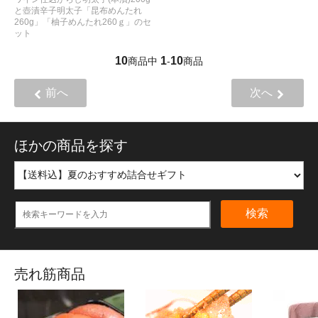
と壺漬辛子明太子「昆布めんたれ
260g」「柚子めんたれ260ｇ」のセ
ット
10
1
10
商品中
-
商品
前へ
次へ
ほかの商品を探す
検索
売れ筋商品