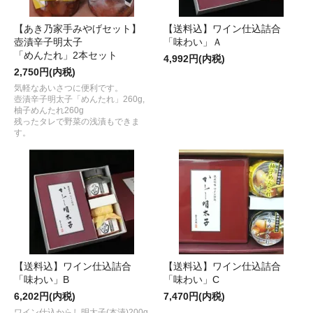
【あき乃家手みやげセット】
【送料込】ワイン仕込詰合
壺漬辛子明太子
「味わい」Ａ
「めんたれ」2本セット
4,992円(内税)
2,750円(内税)
気軽なあいさつに便利です。
壺漬辛子明太子「めんたれ」260g,
柚子めんたれ260g
残ったタレで野菜の浅漬もできま
す。
【送料込】ワイン仕込詰合
【送料込】ワイン仕込詰合
「味わい」B
「味わい」C
6,202円(内税)
7,470円(内税)
ワイン仕込からし明太子(本漬)200g