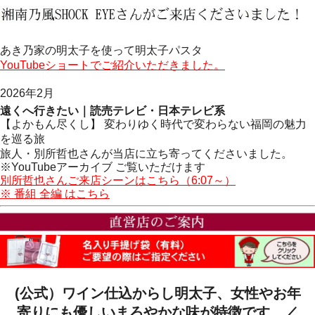
あき乃家の明太子を使って明太子パスタ
YouTubeショートでご紹介いただきました。
2026年2月
遠くへ行きたい｜読売テレビ・日本テレビ系
【よかもん尽くし】 変わりゆく時代で変わらない福岡の魅力
を巡る旅
旅人・別所哲也さんが当店に立ち寄ってくださいました。
※YouTubeアーカイブ ご覧いただけます
別所哲也さんご来店シーンはこちら（6:07～）
※ 番組 全編 はこちら
(公式）ワイン仕込からし明太子、女性やお年
寄りにも優しいまろやかな味が特徴です。／