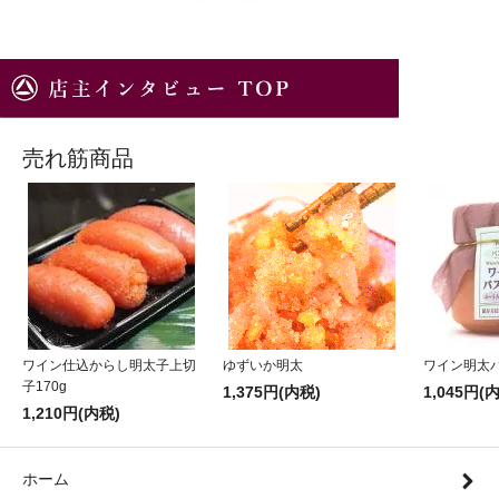
売れ筋商品
ワイン仕込からし明太子上切
ゆずいか明太
ワイン明太
子170g
1,375円(内税)
1,045円(
1,210円(内税)
ホーム