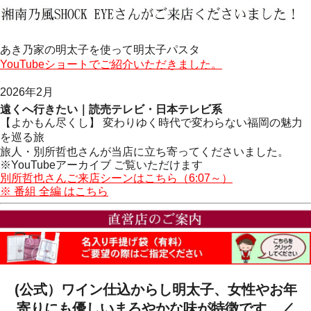
あき乃家の明太子を使って明太子パスタ
YouTubeショートでご紹介いただきました。
2026年2月
遠くへ行きたい｜読売テレビ・日本テレビ系
【よかもん尽くし】 変わりゆく時代で変わらない福岡の魅力
を巡る旅
旅人・別所哲也さんが当店に立ち寄ってくださいました。
※YouTubeアーカイブ ご覧いただけます
別所哲也さんご来店シーンはこちら（6:07～）
※ 番組 全編 はこちら
(公式）ワイン仕込からし明太子、女性やお年
寄りにも優しいまろやかな味が特徴です。／