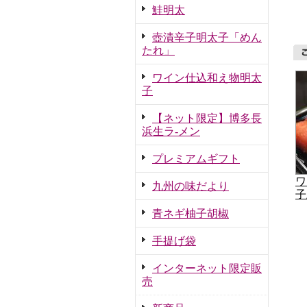
鮭明太
壺漬辛子明太子「めん
たれ」
ワイン仕込和え物明太
子
【ネット限定】博多長
浜生ラ-メン
プレミアムギフト
ワ
九州の味だより
子
青ネギ柚子胡椒
手提げ袋
インターネット限定販
売