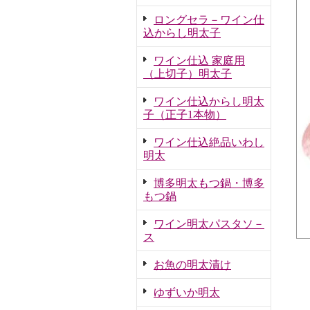
ロングセラ－ワイン仕
込からし明太子
ワイン仕込 家庭用
（上切子）明太子
ワイン仕込からし明太
子（正子1本物）
ワイン仕込絶品いわし
明太
博多明太もつ鍋・博多
もつ鍋
ワイン明太パスタソ－
ス
お魚の明太漬け
ゆずいか明太