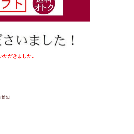
介いただきました。
所哲也〉
。