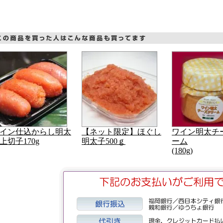
イン仕込からし明太
【ネット限定】ほぐし
ワイン明太チ
上切子170g
明太子500ｇ
ーム
(180g)