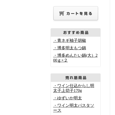
・青ネギ柚子胡椒
・博多明太もつ鍋
・博多めんたい鍋(大）2
00ｇ×２
・ワイン仕込からし明
太子上切子170g
・ゆずいか明太
・ワイン明太パスタソ
ース