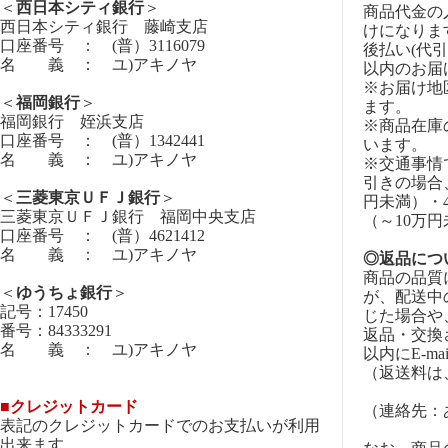
＜
西日本シティ銀行
＞
商品代金の
西日本シティ銀行 藤崎支店
けになりま
口座番号 ： (普）3116079
後払い(代
名 義 ： ユ)アキノヤ
以内のお届
※お届け地
＜
福岡銀行
＞
ます。
福岡銀行 姪浜支店
※商品在庫
口座番号 ： (普）1342441
います。
名 義 ： ユ)アキノヤ
※交通事情
引きの場合
＜
三菱東京ＵＦＪ銀行
＞
円未満）・4
三菱東京ＵＦＪ銀行 福岡中央支店
（～10万
口座番号 ： (普）4621412
名 義 ： ユ)アキノヤ
◎返品につ
商品の品質
＜
ゆうちょ銀行
＞
が、配送中
記号：17450
じた場合や
番号：84333291
返品・交換
名 義 ： ユ)アキノヤ
以内にE-m
（返送料は
■クレジットカード
（連絡先：あき
表記のクレジットカードでのお支払いが利用
出来ます。