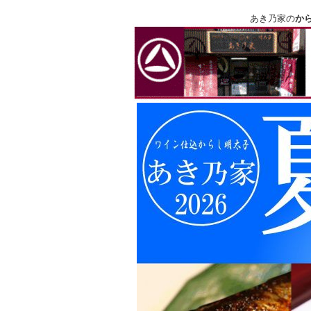
あき乃家の
か