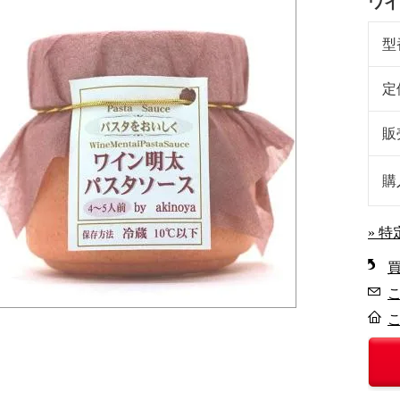
ワイ
型
定
販
購
» 