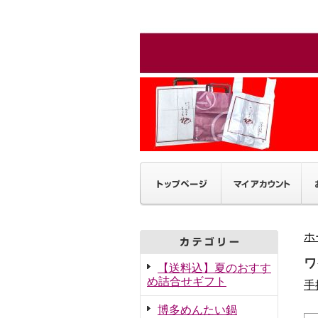
ホ
ワ
【送料込】夏のおすす
め詰合せギフト
手
博多めんたい鍋