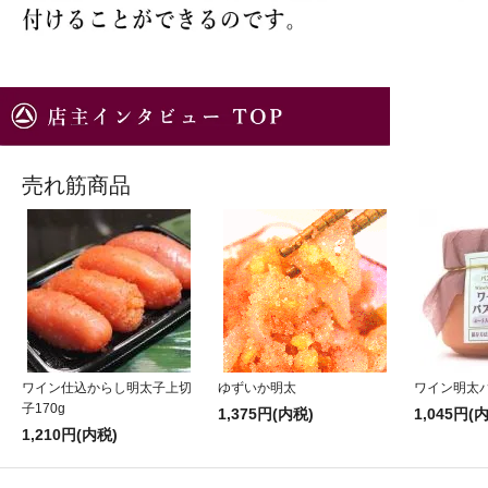
売れ筋商品
ワイン仕込からし明太子上切
ゆずいか明太
ワイン明太
子170g
1,375円(内税)
1,045円(
1,210円(内税)