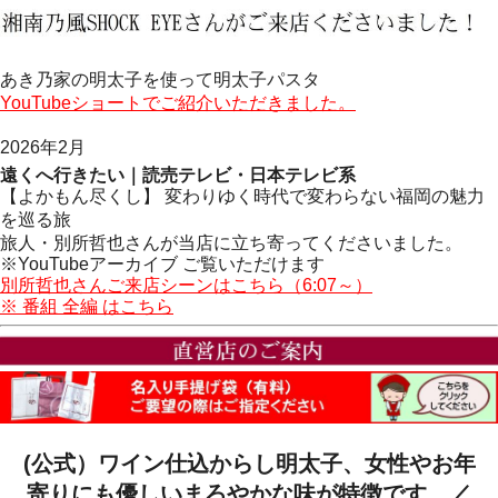
あき乃家の明太子を使って明太子パスタ
YouTubeショートでご紹介いただきました。
2026年2月
遠くへ行きたい｜読売テレビ・日本テレビ系
【よかもん尽くし】 変わりゆく時代で変わらない福岡の魅力
を巡る旅
旅人・別所哲也さんが当店に立ち寄ってくださいました。
※YouTubeアーカイブ ご覧いただけます
別所哲也さんご来店シーンはこちら（6:07～）
※ 番組 全編 はこちら
(公式）ワイン仕込からし明太子、女性やお年
寄りにも優しいまろやかな味が特徴です。／