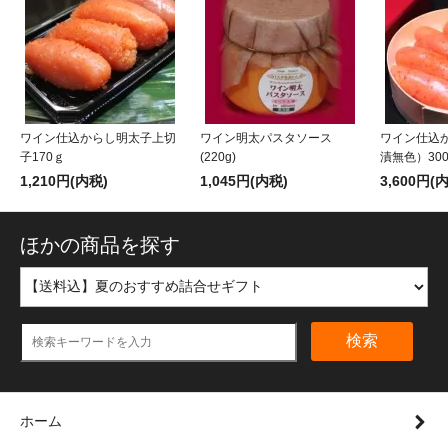
ワイン仕込からし明太子上切
ワイン明太パスタソース
ワイン仕込
子170ｇ
(220g)
漬無色）30
1,210円(内税)
1,045円(内税)
3,600円(
ほかの商品を探す
検索
ホーム