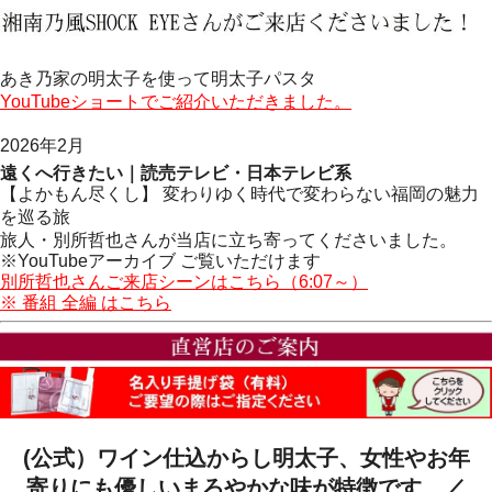
あき乃家の明太子を使って明太子パスタ
YouTubeショートでご紹介いただきました。
2026年2月
遠くへ行きたい｜読売テレビ・日本テレビ系
【よかもん尽くし】 変わりゆく時代で変わらない福岡の魅力
を巡る旅
旅人・別所哲也さんが当店に立ち寄ってくださいました。
※YouTubeアーカイブ ご覧いただけます
別所哲也さんご来店シーンはこちら（6:07～）
※ 番組 全編 はこちら
(公式）ワイン仕込からし明太子、女性やお年
寄りにも優しいまろやかな味が特徴です。／