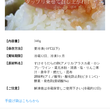
340g
【内容量】
【保存方法】
要冷凍(-18℃以下)
【賞味期限】
冷蔵12日、冷凍3ヶ月
【原材料名】
すけそうだらの卵(アメリカ/アラスカ産・ロシ
ア)・ワイン・還元水飴・清酒・塩・りんご果
汁・唐辛子・鰹だし・昆布
調味料(アミノ酸等)・酸化防止剤(ビタミンC)・
酵素・発色剤(亜硝酸Na)
【ご注意】
解凍後は冷蔵保管しご使用下さい (冷蔵約12日)
手提げ袋はこちらから