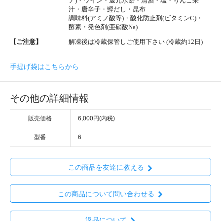
ア)・ワイン・還元水飴・清酒・塩・りんご果
汁・唐辛子・鰹だし・昆布
調味料(アミノ酸等)・酸化防止剤(ビタミンC)・
酵素・発色剤(亜硝酸Na)
【ご注意】
解凍後は冷蔵保管しご使用下さい (冷蔵約12日)
手提げ袋はこちらから
その他の詳細情報
販売価格
6,000円(内税)
型番
6
この商品を友達に教える
この商品について問い合わせる
返品について