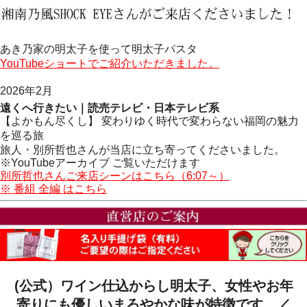
あき乃家の明太子を使って明太子パスタ
YouTubeショートでご紹介いただきました。
2026年2月
遠くへ行きたい｜読売テレビ・日本テレビ系
【よかもん尽くし】 変わりゆく時代で変わらない福岡の魅力
を巡る旅
旅人・別所哲也さんが当店に立ち寄ってくださいました。
※YouTubeアーカイブ ご覧いただけます
別所哲也さんご来店シーンはこちら（6:07～）
※ 番組 全編 はこちら
(公式）ワイン仕込からし明太子、女性やお年
寄りにも優しいまろやかな味が特徴です。／