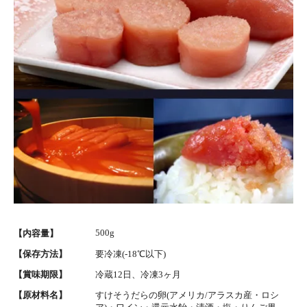
500g
【内容量】
【保存方法】
要冷凍(-18℃以下)
【賞味期限】
冷蔵12日、冷凍3ヶ月
【原材料名】
すけそうだらの卵(アメリカ/アラスカ産・ロシ