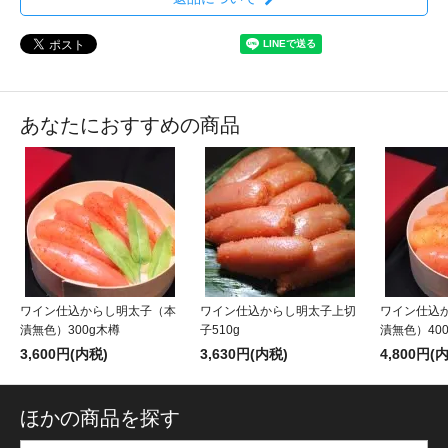
あなたにおすすめの商品
ワイン仕込からし明太子（本
ワイン仕込からし明太子上切
ワイン仕込
漬無色）300g木樽
子510g
漬無色）40
3,600円(内税)
3,630円(内税)
4,800円(
ほかの商品を探す