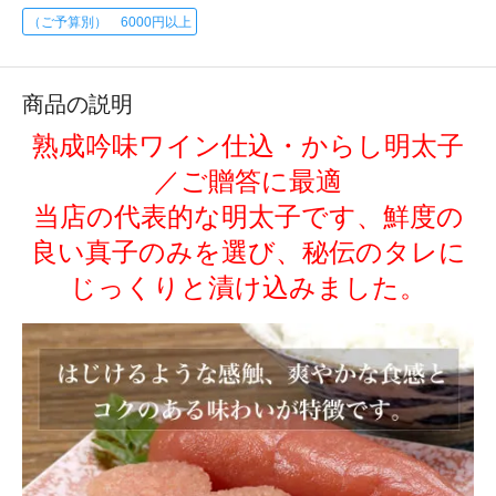
（ご予算別） 6000円以上
商品の説明
熟成吟味ワイン仕込・からし明太子
／ご贈答に最適
当店の代表的な明太子です、鮮度の
良い真子のみを選び、秘伝のタレに
じっくりと漬け込みました。