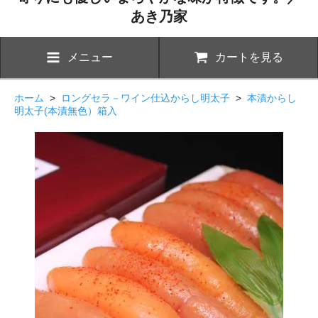
あき乃家
メニュー
カートを見る
ホーム
>
ロングセラ－ワイン仕込からし明太子
>
本漬からし
明太子(本漬無色）箱入