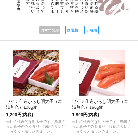
おすすめ順
価格順
新着順
ワイン仕込からし明太子（本
ワイン仕込からし明太子（本
漬無色）100g箱
漬無色）150g箱
1,200円(内税)
1,800円(内税)
当店の代表的な明太子です、鮮度の
当店の代表的な明太子です、鮮度の
良い真子のみを選び、秘伝のタレに
良い真子のみを選び、秘伝のタレに
じっくりと漬け込みました。
じっくりと漬け込みました。