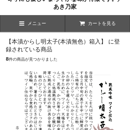
あき乃家
メニュー
カートを見る
【本漬からし明太子(本漬無色）箱入】 に登
録されている商品
8
件の商品が見つかりました