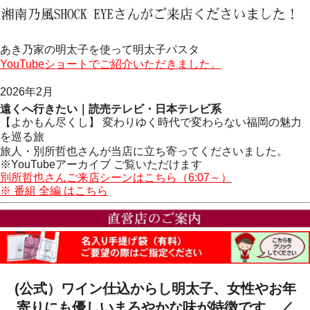
あき乃家の明太子を使って明太子パスタ
YouTubeショートでご紹介いただきました。
2026年2月
遠くへ行きたい｜読売テレビ・日本テレビ系
【よかもん尽くし】 変わりゆく時代で変わらない福岡の魅力
を巡る旅
旅人・別所哲也さんが当店に立ち寄ってくださいました。
※YouTubeアーカイブ ご覧いただけます
別所哲也さんご来店シーンはこちら（6:07～）
※ 番組 全編 はこちら
(公式）ワイン仕込からし明太子、女性やお年
寄りにも優しいまろやかな味が特徴です。／