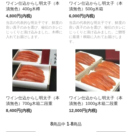
ワイン仕込からし明太子（本
ワイン仕込からし明太子（本
漬無色）400g木樽
漬無色）500g木箱
4,800円(内税)
6,000円(内税)
当店の代表的な明太子です、鮮度の
当店の代表的な明太子です、鮮度の
良い真子のみを選び、秘伝のタレに
良い真子のみを選び、秘伝のタレに
じっくりと漬け込みました。木樽に
じっくりと漬け込みました。ご贈答
入れてお届けします。
に最適！桐箱に入れてお届けしま
す。
ワイン仕込からし明太子（本
ワイン仕込からし明太子（本
漬無色）700g木箱二段重
漬無色）1000g木箱二段重
8,400円(内税)
12,000円(内税)
8
1
8
商品中
-
商品