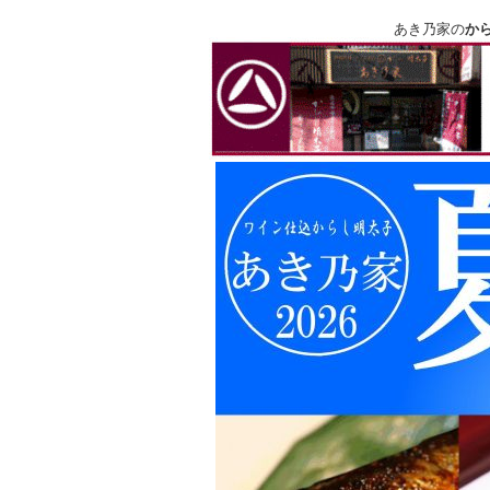
あき乃家の
か