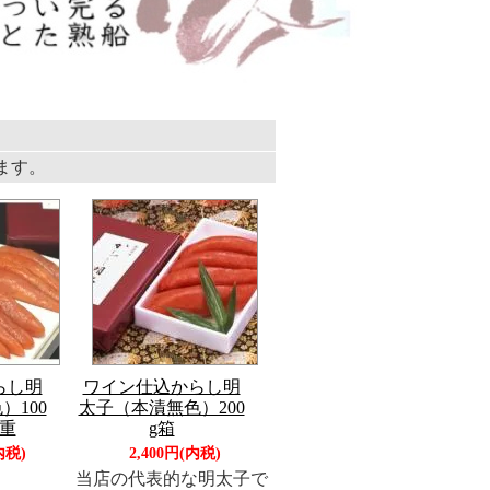
います。
らし明
ワイン仕込からし明
）100
太子（本漬無色）200
段重
g箱
内税)
2,400円(内税)
当店の代表的な明太子で