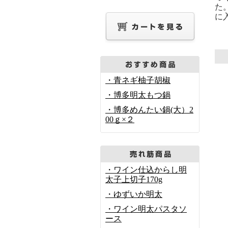
た
に
・青ネギ柚子胡椒
・博多明太もつ鍋
・博多めんたい鍋(大）2
00ｇ×２
・ワイン仕込からし明
太子上切子170g
・ゆずいか明太
・ワイン明太パスタソ
ース