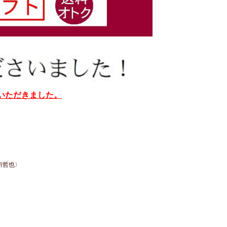
介いただきました。
所哲也〉
。