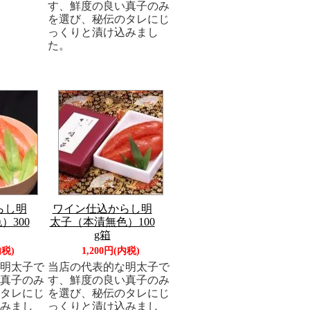
す、鮮度の良い真子のみ
を選び、秘伝のタレにじ
っくりと漬け込みまし
た。
らし明
ワイン仕込からし明
）300
太子（本漬無色）100
g箱
内税)
1,200円(内税)
明太子で
当店の代表的な明太子で
真子のみ
す、鮮度の良い真子のみ
タレにじ
を選び、秘伝のタレにじ
みまし
っくりと漬け込みまし