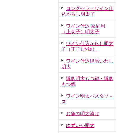
ロングセラ－ワイン仕
込からし明太子
ワイン仕込 家庭用
（上切子）明太子
ワイン仕込からし明太
子（正子1本物）
ワイン仕込絶品いわし
明太
博多明太もつ鍋・博多
もつ鍋
ワイン明太パスタソ－
ス
お魚の明太漬け
ゆずいか明太