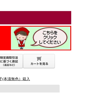
子(本漬無色）箱入