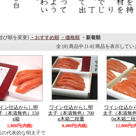
[並び順を変更]
・おすすめ順
・価格順
・新着順
全 [8] 商品中 [1-8] 商品を表示して
イン仕込からし明
ワイン仕込からし明
ワイン仕込か
子（本漬無色）150
太子（本漬無色）700
太子（本漬無色
g箱
g木箱二段重
0g木箱二
1,800円(内税)
8,400円(内税)
12,000円(
店の代表的な明太子で