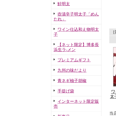
鮭明太
壺漬辛子明太子「めん
たれ」
ワイン仕込和え物明太
子
【ネット限定】博多長
浜生ラ-メン
プレミアムギフト
九州の味だより
青ネギ柚子胡椒
手提げ袋
ワ
太
インターネット限定販
売
当