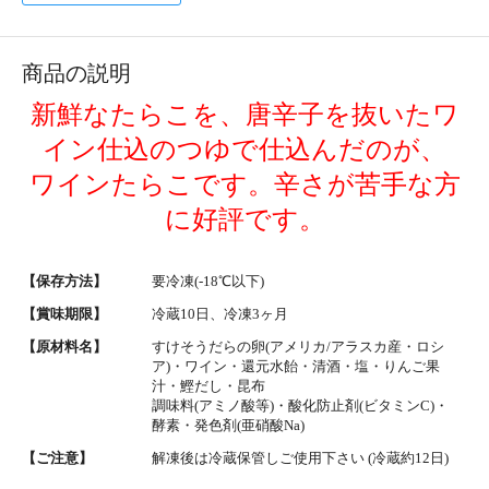
商品の説明
新鮮なたらこを、唐辛子を抜いたワ
イン仕込のつゆで仕込んだのが、
ワインたらこです。辛さが苦手な方
に好評です。
【保存方法】
要冷凍(-18℃以下)
【賞味期限】
冷蔵10日、冷凍3ヶ月
【原材料名】
すけそうだらの卵(アメリカ/アラスカ産・ロシ
ア)・ワイン・還元水飴・清酒・塩・りんご果
汁・鰹だし・昆布
調味料(アミノ酸等)・酸化防止剤(ビタミンC)・
酵素・発色剤(亜硝酸Na)
【ご注意】
解凍後は冷蔵保管しご使用下さい (冷蔵約12日)