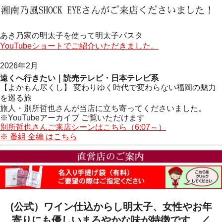
あき乃家の明太子を使って明太子パスタ
YouTubeショートでご紹介いただきました。
2026年2月
遠くへ行きたい｜読売テレビ・日本テレビ系
【よかもん尽くし】 変わりゆく時代で変わらない福岡の魅力
を巡る旅
旅人・別所哲也さんが当店に立ち寄ってくださいました。
※YouTubeアーカイブ ご覧いただけます
別所哲也さんご来店シーンはこちら（6:07～）
※ 番組 全編 はこちら
(公式）ワイン仕込からし明太子、女性やお年
寄りにも優しいまろやかな味が特徴です。／