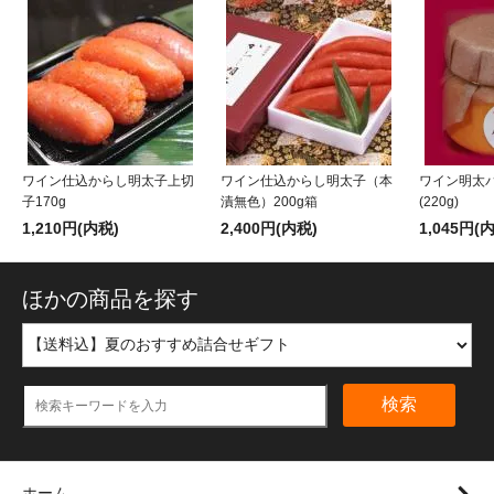
ワイン仕込からし明太子上切
ワイン仕込からし明太子（本
ワイン明太
子170g
漬無色）200g箱
(220g)
1,210円(内税)
2,400円(内税)
1,045円(
ほかの商品を探す
検索
ホーム