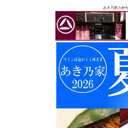
あき乃家の
か