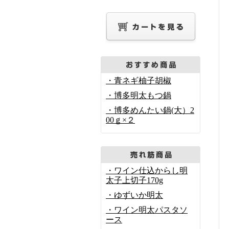
・青ネギ柚子胡椒
・博多明太もつ鍋
・博多めんたい鍋(大）2
00ｇ×２
・ワイン仕込からし明
太子上切子170g
・ゆずいか明太
・ワイン明太パスタソ
ース