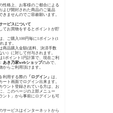
の性格上、お客様のご都合による
および開封された商品のご返品
できませんのでご容赦願います。
サービスについて
してお買物をするとポイントが貯
、ご購入100円毎に1ポイント(1
されます。
は商品購入金額(送料、決済手数
ない）に対して付与されます。
は1ポイント1円計算で、現在ご利
：
あき乃家webショップ
のみで、
物からご利用頂けます。
を利用する際の
「ログイン」
は、
カート画面でログイン出来ます。
カウント登録されている方は、お
に、このページの上部メニュー
ウント」から事前にログインも可
のサービスはインターネットから