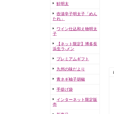
鮭明太
壺漬辛子明太子「めん
たれ」
ワイン仕込和え物明太
子
【ネット限定】博多長
浜生ラ-メン
プレミアムギフト
九州の味だより
青ネギ柚子胡椒
手提げ袋
インターネット限定販
売