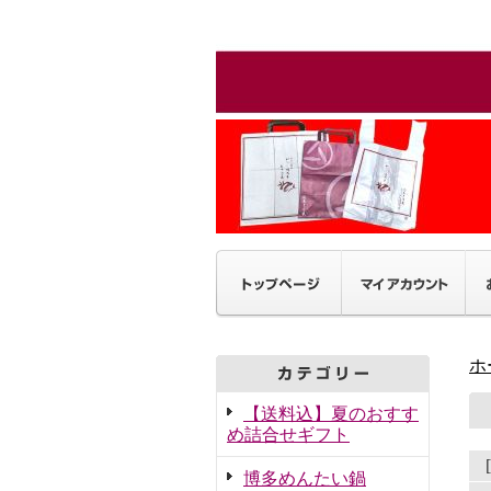
ホ
【送料込】夏のおすす
め詰合せギフト
博多めんたい鍋