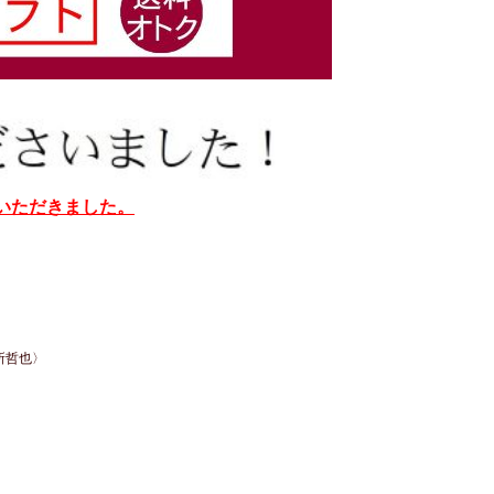
介いただきました。
所哲也〉
。