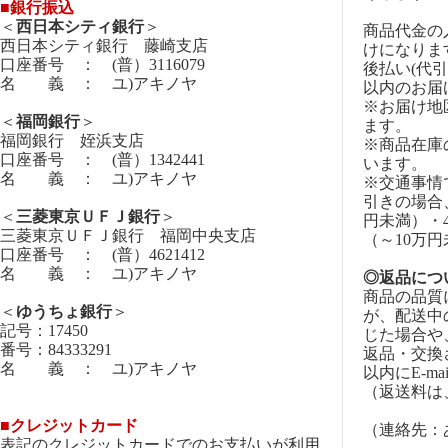
■銀行振込
＜
西日本シティ銀行
＞
商品代金の
西日本シティ銀行 藤崎支店
けになりま
口座番号 ： (普）3116079
後払い(代
名 義 ： ユ)アキノヤ
以内のお届
※お届け地
＜
福岡銀行
＞
ます。
福岡銀行 姪浜支店
※商品在庫
口座番号 ： (普）1342441
います。
名 義 ： ユ)アキノヤ
※交通事情
引きの場合
＜
三菱東京ＵＦＪ銀行
＞
円未満）・4
三菱東京ＵＦＪ銀行 福岡中央支店
（～10万
口座番号 ： (普）4621412
名 義 ： ユ)アキノヤ
◎返品につ
商品の品質
＜
ゆうちょ銀行
＞
が、配送中
記号：17450
じた場合や
番号：84333291
返品・交換
名 義 ： ユ)アキノヤ
以内にE-m
（返送料は
■クレジットカード
（連絡先：あき
表記のクレジットカードでのお支払いが利用