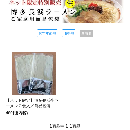
おすすめ順
価格順
新着順
【ネット限定】博多長浜生ラ
ーメン２食入／簡易包装
480円(内税)
1
1
1
商品中
-
商品