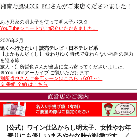
あき乃家の明太子を使って明太子パスタ
YouTubeショートでご紹介いただきました。
2026年2月
遠くへ行きたい｜読売テレビ・日本テレビ系
【よかもん尽くし】 変わりゆく時代で変わらない福岡の魅力
を巡る旅
旅人・別所哲也さんが当店に立ち寄ってくださいました。
※YouTubeアーカイブ ご覧いただけます
別所哲也さんご来店シーンはこちら（6:07～）
※ 番組 全編 はこちら
(公式）ワイン仕込からし明太子、女性やお年
寄りにも優しいまろやかな味が特徴です。／