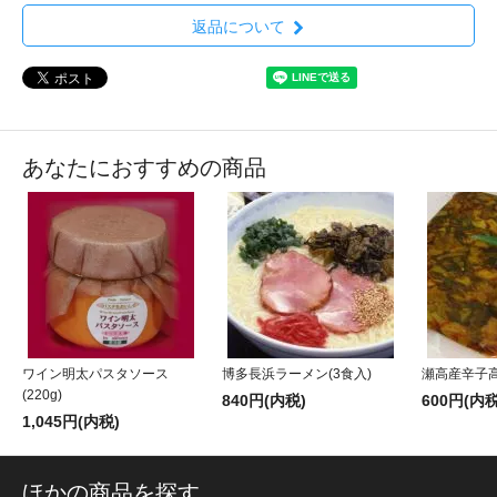
返品について
あなたにおすすめの商品
ワイン明太パスタソース
博多長浜ラーメン(3食入)
瀬高産辛子高菜
(220g)
840円(内税)
600円(内税
1,045円(内税)
ほかの商品を探す