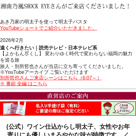
あき乃家の明太子を使って明太子パスタ
YouTubeショートでご紹介いただきました。
2026年2月
遠くへ行きたい｜読売テレビ・日本テレビ系
【よかもん尽くし】 変わりゆく時代で変わらない福岡の魅力
を巡る旅
旅人・別所哲也さんが当店に立ち寄ってくださいました。
※YouTubeアーカイブ ご覧いただけます
別所哲也さんご来店シーンはこちら（6:07～）
※ 番組 全編 はこちら
(公式）ワイン仕込からし明太子、女性やお年
寄りにも優しいまろやかな味が特徴です。／