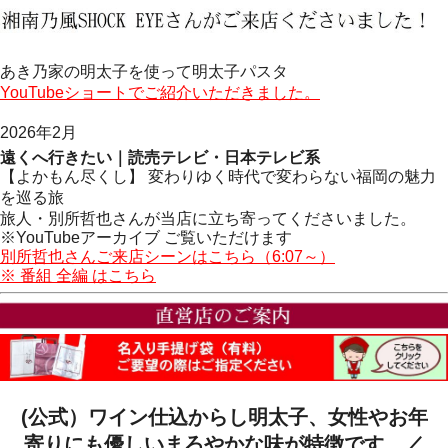
あき乃家の明太子を使って明太子パスタ
YouTubeショートでご紹介いただきました。
2026年2月
遠くへ行きたい｜読売テレビ・日本テレビ系
【よかもん尽くし】 変わりゆく時代で変わらない福岡の魅力
を巡る旅
旅人・別所哲也さんが当店に立ち寄ってくださいました。
※YouTubeアーカイブ ご覧いただけます
別所哲也さんご来店シーンはこちら（6:07～）
※ 番組 全編 はこちら
(公式）ワイン仕込からし明太子、女性やお年
寄りにも優しいまろやかな味が特徴です。／