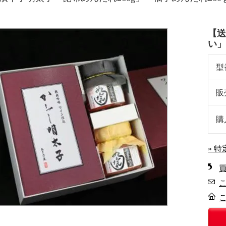
【送
い」
型
販
購
» 