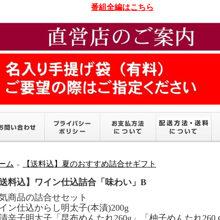
番組全編はこちら
ーム
【送料込】夏のおすすめ詰合せギフト
＞
送料込】ワイン仕込詰合「味わい」B
気商品の詰合せセット
イン仕込からし明太子(本漬)200g
漬辛子明太子「昆布めんたれ260g」「柚子めんたれ260