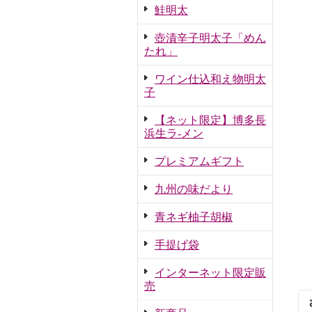
鮭明太
壺漬辛子明太子「めん
たれ」
ワイン仕込和え物明太
子
【ネット限定】博多長
浜生ラ-メン
プレミアムギフト
九州の味だより
青ネギ柚子胡椒
手提げ袋
インターネット限定販
売