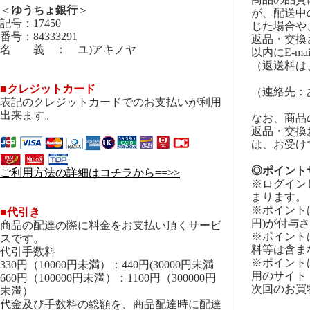
＜
ゆうちょ銀行
＞
が、配送中
記号：17450
じた場合や
番号：84333291
返品・交換
名 義 ： ユ)アキノヤ
以内にE-m
（返送料は
■クレジットカード
（連絡先：あき
表記のクレジットカードでのお支払いが利用
出来ます。
なお、商品
返品・交換
は、お受け
◎ポイント
ご利用方法の詳細はコチラから==>>
※ログイン
まります。
※ポイントは
■代引き
円)が付与
商品の配達の際に料金をお支払い頂くサービ
※ポイント
スです。
料等は含ま
代引手数料
※ポイント
330円（10000円未満）：440円(30000円未満
用のサイト
660円（100000円未満）：1100円（300000円
次回のお買
未満）
代金及び手数料の総額を、商品配達時に配達