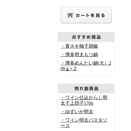
・青ネギ柚子胡椒
・博多明太もつ鍋
・博多めんたい鍋(大）2
00ｇ×２
・ワイン仕込からし明
太子上切子170g
・ゆずいか明太
・ワイン明太パスタソ
ース