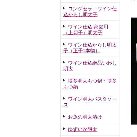
ロングセラ－ワイン仕
込からし明太子
ワイン仕込 家庭用
（上切子）明太子
ワイン仕込からし明太
子（正子1本物）
ワイン仕込絶品いわし
明太
博多明太もつ鍋・博多
もつ鍋
ワイン明太パスタソ－
ス
お魚の明太漬け
ゆずいか明太