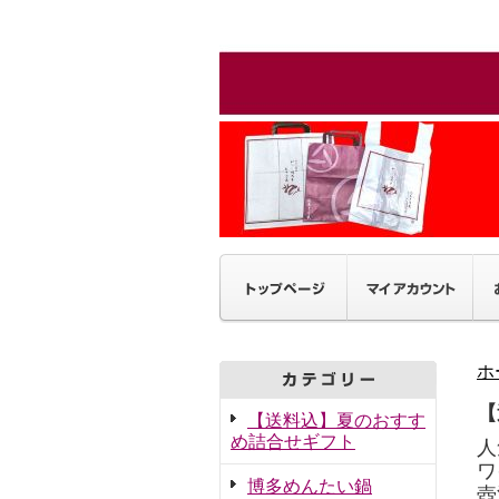
ホ
【
【送料込】夏のおすす
め詰合せギフト
人
ワ
博多めんたい鍋
壺