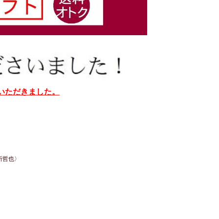
介いただきました。
所哲也〉
。