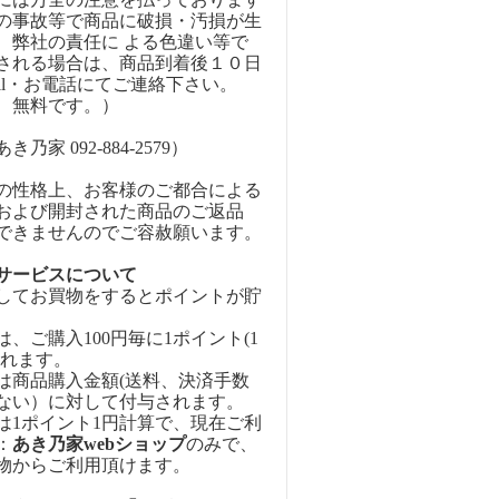
の事故等で商品に破損・汚損が生
、弊社の責任に よる色違い等で
される場合は、商品到着後１０日
ail・お電話にてご連絡下さい。
、無料です。）
乃家 092-884-2579）
の性格上、お客様のご都合による
および開封された商品のご返品
できませんのでご容赦願います。
サービスについて
してお買物をするとポイントが貯
、ご購入100円毎に1ポイント(1
されます。
は商品購入金額(送料、決済手数
ない）に対して付与されます。
は1ポイント1円計算で、現在ご利
：
あき乃家webショップ
のみで、
物からご利用頂けます。