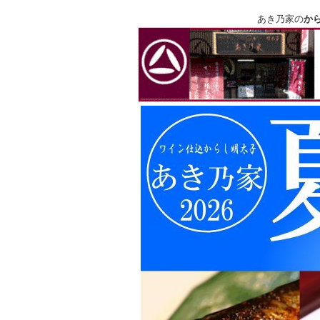
あき乃家の
か