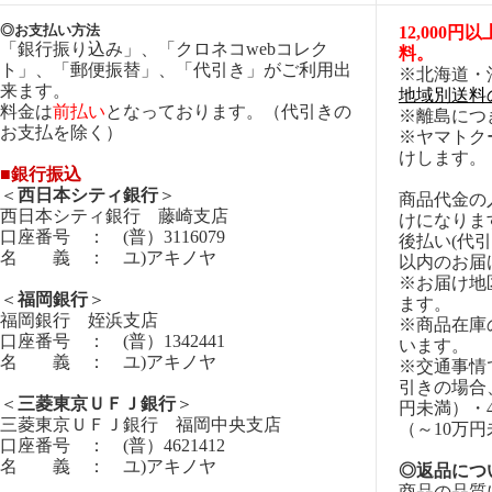
◎お支払い方法
12,000
「銀行振り込み」、「クロネコwebコレク
料。
ト」、「郵便振替」、「代引き」がご利用出
※北海道・
来ます。
地域別送料
料金は
前払い
となっております。（代引きの
※離島につ
お支払を除く）
※ヤマトク
けします。
■銀行振込
＜
西日本シティ銀行
＞
商品代金の
西日本シティ銀行 藤崎支店
けになりま
口座番号 ： (普）3116079
後払い(代
名 義 ： ユ)アキノヤ
以内のお届
※お届け地
＜
福岡銀行
＞
ます。
福岡銀行 姪浜支店
※商品在庫
口座番号 ： (普）1342441
います。
名 義 ： ユ)アキノヤ
※交通事情
引きの場合
＜
三菱東京ＵＦＪ銀行
＞
円未満）・4
三菱東京ＵＦＪ銀行 福岡中央支店
（～10万
口座番号 ： (普）4621412
名 義 ： ユ)アキノヤ
◎返品につ
商品の品質