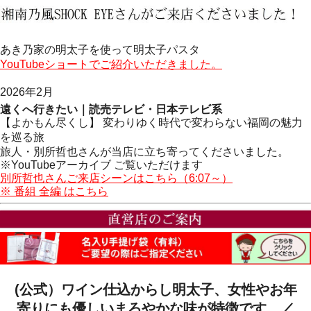
あき乃家の明太子を使って明太子パスタ
YouTubeショートでご紹介いただきました。
2026年2月
遠くへ行きたい｜読売テレビ・日本テレビ系
【よかもん尽くし】 変わりゆく時代で変わらない福岡の魅力
を巡る旅
旅人・別所哲也さんが当店に立ち寄ってくださいました。
※YouTubeアーカイブ ご覧いただけます
別所哲也さんご来店シーンはこちら（6:07～）
※ 番組 全編 はこちら
(公式）ワイン仕込からし明太子、女性やお年
寄りにも優しいまろやかな味が特徴です。／