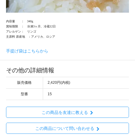
内容量
： 340g
賞味期限 ：
冷凍3ヶ月、冷蔵12日
アレルゲン：
リンゴ
主原料 原産地
：アメリカ、ロシア
手提げ袋はこちらから
その他の詳細情報
販売価格
2,420円(内税)
型番
15
この商品を友達に教える
この商品について問い合わせる